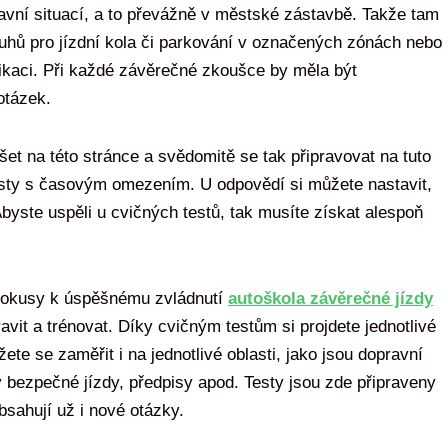
vní situací, a to převážně v městské zástavbě. Takže tam
ruhů pro jízdní kola či parkování v označených zónách nebo
ikaci. Při každé závěrečné zkoušce by měla být
otázek.
et na této stránce a svědomitě se tak připravovat na tuto
esty s časovým omezením. U odpovědí si můžete nastavit,
Abyste uspěli u cvičných testů, tak musíte získat alespoň
pokusy k úspěšnému zvládnutí
autoškola závěrečné jízdy
ravit a trénovat. Díky cvičným testům si projdete jednotlivé
te se zaměřit i na jednotlivé oblasti, jako jsou dopravní
 bezpečné jízdy, předpisy apod. Testy jsou zde připraveny
sahují už i nové otázky.