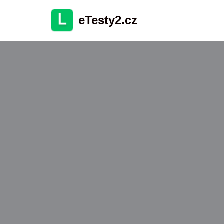
eTesty2.cz
Přeskočit
na
obsah