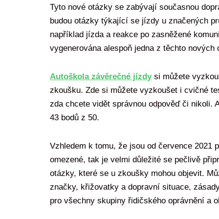
Tyto nové otázky se zabývají současnou dopra
budou otázky týkající se jízdy u značených p
například jízda a reakce po zasněžené komun
vygenerována alespoň jedna z těchto nových 
Autoškola závěrečné jízdy
si můžete vyzkouš
zkoušku. Zde si můžete vyzkoušet i cvičné t
zda chcete vidět správnou odpověď či nikoli. 
43 bodů z 50.
Vzhledem k tomu, že jsou od července 2021 
omezené, tak je velmi důležité se pečlivě přip
otázky, které se u zkoušky mohou objevit. Může
značky, křižovatky a dopravní situace, zásady
pro všechny skupiny řidičského oprávnění a ob