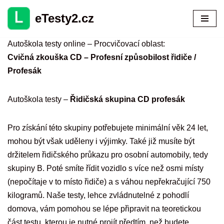
eTesty2.cz
Přeskočit
na
Autoškola testy online – Procvičovací oblast:
obsah
Cvičná zkouška CD – Profesní způsobilost řidiče /
Profesák
Autoškola testy –
Řidičská skupina CD profesák
Pro získání této skupiny potřebujete minimální věk 24 let,
mohou být však uděleny i výjimky. Také již musíte být
držitelem řidičského průkazu pro osobní automobily, tedy
skupiny B. Poté smíte řídit vozidlo s více než osmi místy
(nepočítaje v to místo řidiče) a s váhou nepřekračující 750
kilogramů. Naše testy, lehce zvládnutelné z pohodlí
domova, vám pomohou se lépe připravit na teoretickou
část testu, kterou je nutné projít předtím, než budete