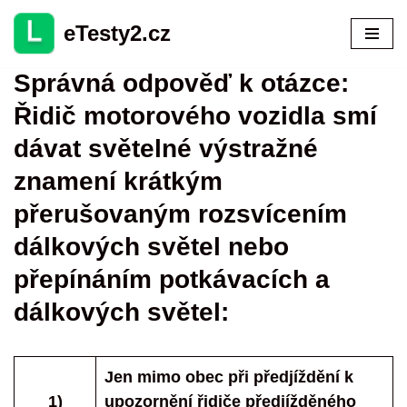
eTesty2.cz
Přeskočit
na
Správná odpověď k otázce:
obsah
Řidič motorového vozidla smí
dávat světelné výstražné
znamení krátkým
přerušovaným rozsvícením
dálkových světel nebo
přepínáním potkávacích a
dálkových světel:
Jen mimo obec při předjíždění k
1)
upozornění řidiče předjížděného