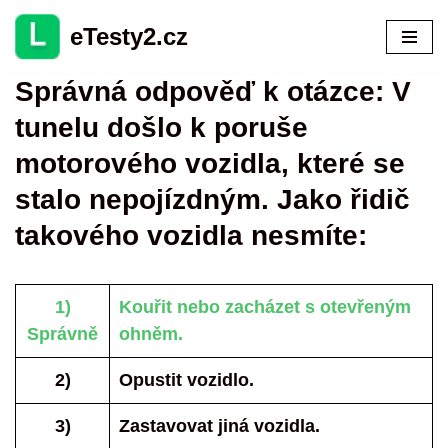
eTesty2.cz
Přeskočit
na
Správná odpověď k otázce: V
obsah
tunelu došlo k poruše
motorového vozidla, které se
stalo nepojízdným. Jako řidič
takového vozidla nesmíte:
1)
Kouřit nebo zacházet s otevřeným
Správně
ohněm.
2)
Opustit vozidlo.
3)
Zastavovat jiná vozidla.