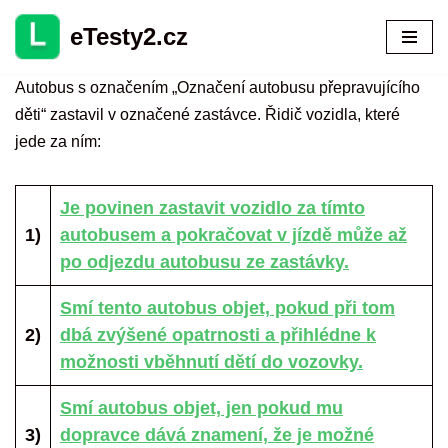
eTesty2.cz
Přeskočit
na
Autobus s označením „Označení autobusu přepravujícího
obsah
děti“ zastavil v označené zastávce. Řidič vozidla, které
jede za ním:
Je povinen zastavit vozidlo za tímto
1)
autobusem a pokračovat v jízdě může až
po odjezdu autobusu ze zastávky.
Smí tento autobus objet, pokud při tom
2)
dbá zvýšené opatrnosti a přihlédne k
možnosti vběhnutí dětí do vozovky.
Smí autobus objet, jen pokud mu
3)
dopravce dává znamení, že je možné