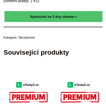
(ověření platby:
1
Kč
)
Vyzkoušet na 3 dny zdarma »
Kategorie:
Nezařazené
Související produkty