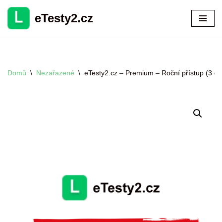
eTesty2.cz
Přeskočit
na
obsah
Domů
\
Nezařazené
\
eTesty2.cz – Premium – Roční přístup (3 d